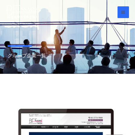
内
容
を
ス
キ
ッ
プ
グループ企業一覧