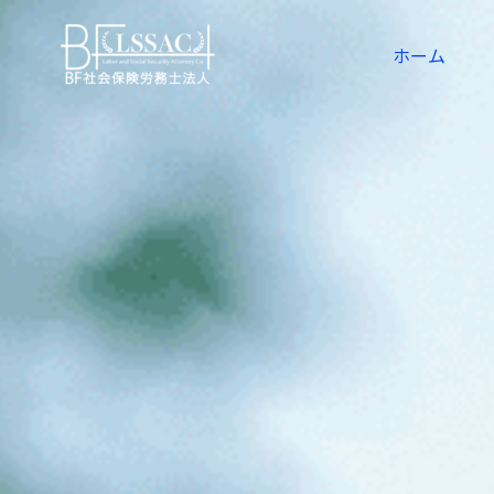
内
容
ホーム
を
ス
キ
ッ
プ